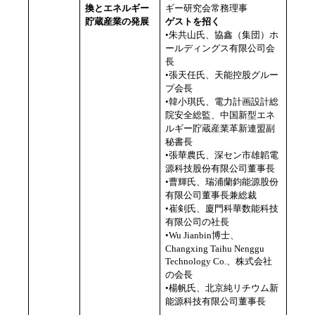
換とエネルギー
ギー研究会常務理事
貯蔵産業の発展
ゲストを招く
•朱共山氏、協鑫（集団）ホ
ールディングス有限公司会
長
•張天任氏、天能控股グルー
プ会長
•韓小琪氏、電力計画設計総
院安全総監、中国新型エネ
ルギー貯蔵産業革新連盟副
秘書長
•張華農氏、深セン市雄韜電
源科技股份有限公司董事長
•曹輝氏、瑞浦蘭鈞能源股份
有限公司董事長兼総裁
•崔剣氏、廈門科華数能科技
有限公司の社長
•
Wu Jianbin
博士、
Changxing Taihu Nenggu
Technology Co.
、株式会社
の会長
•楊帆氏、北京純リチウム新
能源科技有限公司董事長