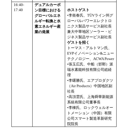
16:40-
デュアルカーボ
17:40
ホストゲスト
ン目標における
•李衛春氏、
T
Ü
V
ライン州グ
グローバルエネ
ローバルパワーエレクトロ
ルギー転換と水
ニクス製品サービス副社長
素エネルギー産
兼大中華地区ソーラー・ビ
業の発展
ジネス製品サービス副社長
ゲストを招く
トーマス・アルトマン氏、
EVP
イノベーション
&
ニュー
テクノロジー、
ACWA Power
•張玉広氏、中船（邯鄲）派
瑞水素能科技有限公司総経
理
•李曙勝氏、エアプロダクツ
（
Air Products
）中国地区副
社長
•高頂雲氏、上海舜華新能源
系統有限公司董事長
•李棟氏、ロックウェルオー
トメーション（中国）有限
公司スマート製造革新研究
院院長